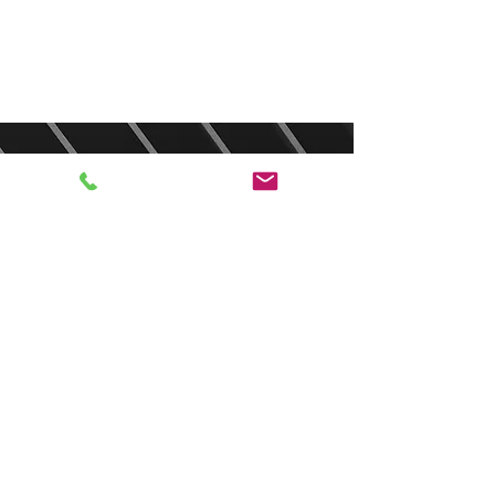
CERCHI UN’AUTO IN TEMPI
BREVI? ALLORA NOLEGGIALA
Tu chiamala se vuoi la risposta a
chi ha bisogno di un’auto…” per
ieri”.
Il noleggio è il modo migliore per
chi necessita di un’auto in tempi
strettissimi.
La consegna dell’auto avviene nel
giro di un breve periodo.
Non devi attendere per
l’espletamento di pratiche
burocratiche come i tempi tecnici
per l’immatricolazione.
Con il noleggio a lungo termine è