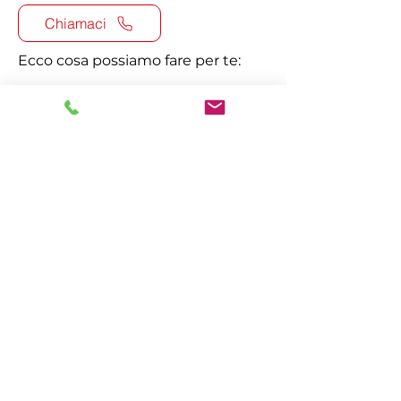
Chiamaci
Ecco cosa possiamo fare per te:
Consegna della tua auto a
noleggio dove vuoi
Consulenza online o in showroom
su vetture, veicoli commerciali e
fiscalità.
Officina per manutenzione
ordinaria e straordinaria.
Courtesy Car sempre a
disposizione.
Mettici alla prova richiedendo
un’offerta personalizzata
Bastano pochi click per farlo.